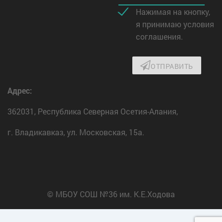
Нажимая на кнопку,
я принимаю условия
соглашения.
ОТПРАВИТЬ
Адрес:
362031, Республика Северная Осетия-Алания,
г. Владикавказ, ул. Московская, 15а.
© МБОУ СОШ №36 им. К.Е.Ходова