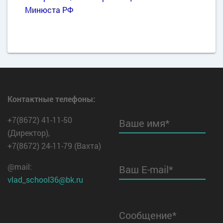
Минюста РФ
Контактные телефоны:
+7(8672) 41-11-50
Ваше имя*
(Директор),
+7(8672) 24-11-79
(Вахта)
@mail:
Ваш E-mail*
vlad_school36@bk.ru
Сообщение*