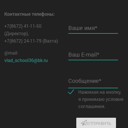
Контактные телефоны:
+7(8672) 41-11-50
Ваше имя*
(Директор),
+7(8672) 24-11-79
(Вахта)
@mail:
Ваш E-mail*
vlad_school36@bk.ru
Сообщение*
Нажимая на кнопку,
я принимаю условия
соглашения.
ОТПРАВИТЬ